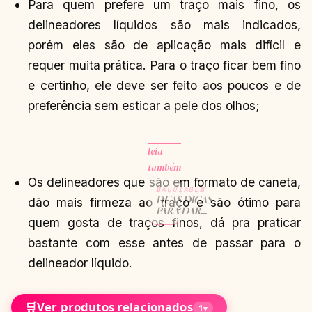
Para quem prefere um traço mais fino, os
delineadores líquidos são mais indicados,
porém eles são de aplicação mais difícil e
requer muita prática. Para o traço ficar bem fino
e certinho, ele deve ser feito aos poucos e de
preferência sem esticar a pele dos olhos;
leia
também
Os delineadores que são em formato de caneta,
MAQUIAGEM
DUAS DICAS
dão mais firmeza ao traço e são ótimo para
PARA DAR
quem gosta de traços finos, dá pra praticar
VOLUME
AOS CÍLIOS
bastante com esse antes de passar para o
CONTINUAR
→
LENDO
delineador líquido.
🛒
Ver produtos relacionados
1
▾