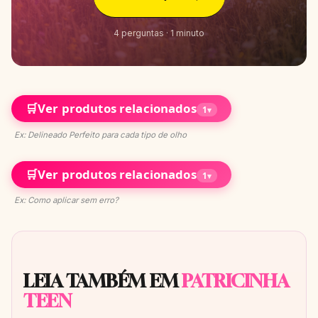
4 perguntas · 1 minuto
🛒
Ver produtos relacionados
1
▾
Ex: Delineado Perfeito para cada tipo de olho
🛒
Ver produtos relacionados
1
▾
Ex: Como aplicar sem erro?
LEIA TAMBÉM EM
PATRICINHA
TEEN