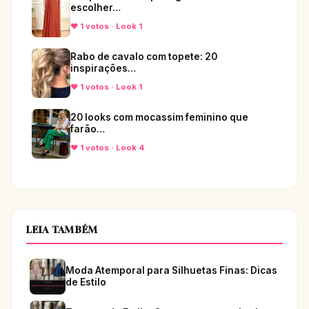
escolher…
♥ 1 votos · Look 1
Rabo de cavalo com topete: 20
inspirações…
♥ 1 votos · Look 1
20 looks com mocassim feminino que
farão…
♥ 1 votos · Look 4
LEIA TAMBÉM
Moda Atemporal para Silhuetas Finas: Dicas
de Estilo