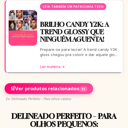
LEIA TAMBÉM EM PATRICINHA TEEN
BRILHO CANDY Y2K: A
TREND GLOSSY QUE
NINGUÉM AGUENTA!
Prepare-se para lacrar! A trend candy Y2K
gloss chegou pra colorir e dar aquele glow
que toda It Girl ama. Vem ver como usar
essa vibe em 9
Ler matéria →
🛒
Ver produtos relacionados
1
▾
Ex: Delineado Perfeito – Para olhos caídos:
DELINEADO PERFEITO – PARA
OLHOS PEQUENOS: