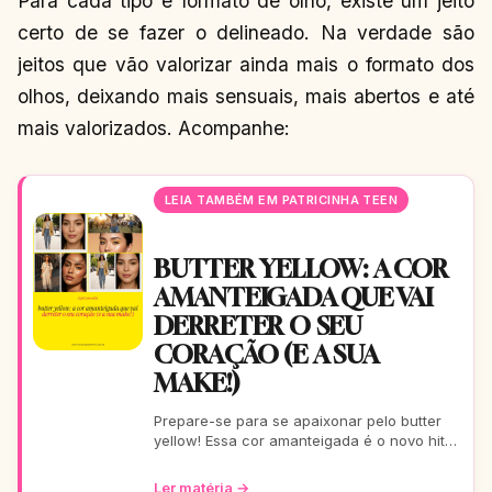
Para cada tipo e formato de olho, existe um jeito
certo de se fazer o delineado. Na verdade são
jeitos que vão valorizar ainda mais o formato dos
olhos, deixando mais sensuais, mais abertos e até
mais valorizados. Acompanhe:
LEIA TAMBÉM EM PATRICINHA TEEN
BUTTER YELLOW: A COR
AMANTEIGADA QUE VAI
DERRETER O SEU
CORAÇÃO (E A SUA
MAKE!)
Prepare-se para se apaixonar pelo butter
yellow! Essa cor amanteigada é o novo hit
da make, trazendo um glow suave e chique
para todas as su
Ler matéria →