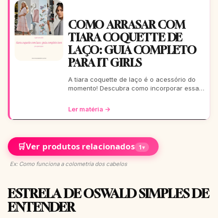
COMO ARRASAR COM
TIARA COQUETTE DE
LAÇO: GUIA COMPLETO
PARA IT GIRLS
A tiara coquette de laço é o acessório do
momento! Descubra como incorporar essa
tendência romântica e estilosa em seus
looks, do casual ao
Ler matéria →
🛒
Ver produtos relacionados
1
▾
Ex: Como funciona a colometria dos cabelos
ESTRELA DE OSWALD SIMPLES DE
ENTENDER