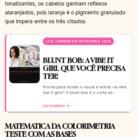
tonalizantes, os cabelos ganham reflexos
alaranjados, pois laranja é o pigmento granulado
que impera entre os três citados.
LEIA TAMBÉM EM PATRICINHA TEEN
BLUNT BOB: A VIBE IT
GIRL QUE VOCÊ PRECISA
TER!
Pronta para mudar o visual e entrar na vibe
das it girls? O blunt bob é o corte do
momento: moderno, chic e super versátil.
Vem ver como ele
Ler matéria →
MATEMATICA DA COLORIMETRIA
TESTE COM AS BASES