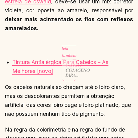
estrela de oswald
, deve-se usar um mix corretor
violeta, cor oposta ao amarelo, responsável por
deixar mais acinzentado os fios com reflexos
amarelados.
leia
também
Tintura Antialérgica Para Cabelos – As
CABELOS
COLÁGENO
Melhores [novo]
PARA
CABELOS
CACHEADOS
Os cabelos naturais só chegam até o loiro claro,
CONTINUAR
→
LENDO
mas os descolorantes permitem a obtenção
artificial das cores loiro bege e loiro platinado, que
não possuem nenhum tipo de pigmento.
Na regra da colorimetria e na regra do fundo de