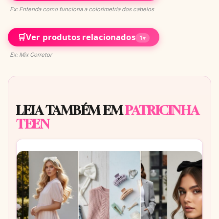
Ex: Entenda como funciona a colorimetria dos cabelos
🛒
Ver produtos relacionados
1
▾
Ex: Mix Corretor
LEIA TAMBÉM EM
PATRICINHA
TEEN