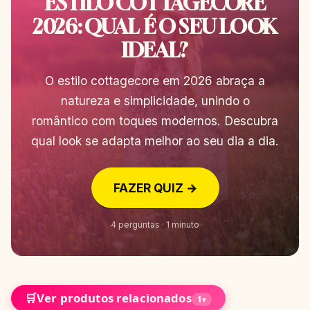
ESTILO COTTAGECORE
2026: QUAL É O SEU LOOK
IDEAL?
O estilo cottagecore em 2026 abraça a
natureza e simplicidade, unindo o
romântico com toques modernos. Descubra
qual look se adapta melhor ao seu dia a dia.
FAZER QUIZ →
4 perguntas · 1 minuto
🛒
Ver produtos relacionados
1
▾