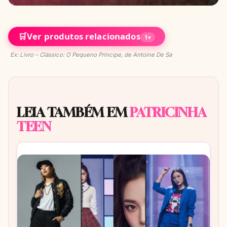
🛒
Ver produtos relacionados
1
▾
Ex: Livro – Clássico: O Pequeno Príncipe, de Antoine De Sa
LEIA TAMBÉM EM
PATRICINHA
TEEN