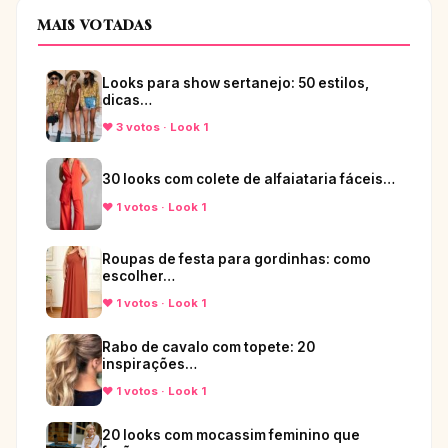
MAIS VOTADAS
Looks para show sertanejo: 50 estilos,
dicas…
♥ 3 votos · Look 1
30 looks com colete de alfaiataria fáceis…
♥ 1 votos · Look 1
Roupas de festa para gordinhas: como
escolher…
♥ 1 votos · Look 1
Rabo de cavalo com topete: 20
inspirações…
♥ 1 votos · Look 1
20 looks com mocassim feminino que