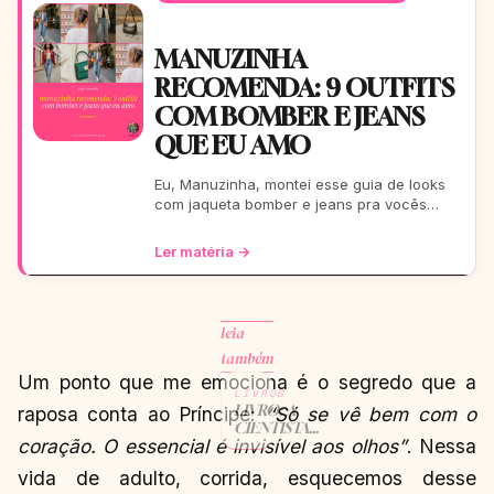
MANUZINHA
RECOMENDA: 9 OUTFITS
COM BOMBER E JEANS
QUE EU AMO
Eu, Manuzinha, montei esse guia de looks
com jaqueta bomber e jeans pra vocês
arrasarem! Tem pra escola, rolê, balada…
Tudo testado e aprova
Ler matéria →
leia
também
Um ponto que me emociona é o segredo que a
LIVROS
LIVRO: A
raposa conta ao Príncipe:
“Só se vê bem com o
CIENTISTA
coração. O essencial é invisível aos olhos”
. Nessa
QUE
CUROU SEU
vida de adulto, corrida, esquecemos desse
PRÓPRIO