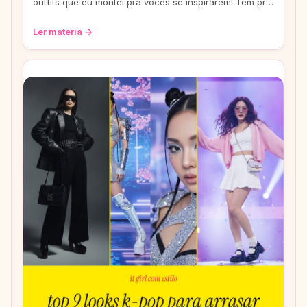
outfits que eu montei pra vocês se inspirarem! Tem pra
escola, rolê e até pra um date. Co
Ler matéria →