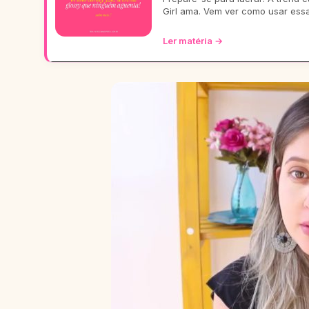
Girl ama. Vem ver como usar ess
Ler matéria →