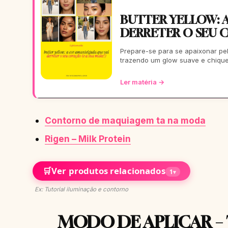
BUTTER YELLOW: A
DERRETER O SEU C
Prepare-se para se apaixonar pel
trazendo um glow suave e chique
Ler matéria →
Contorno de maquiagem ta na moda
Rigen – Milk Protein
🛒
Ver produtos relacionados
1
▾
Ex: Tutorial iluminação e contorno
MODO DE APLICAR –