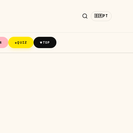
🇧🇷
PT
★
♥
N
QUIZ
TOP