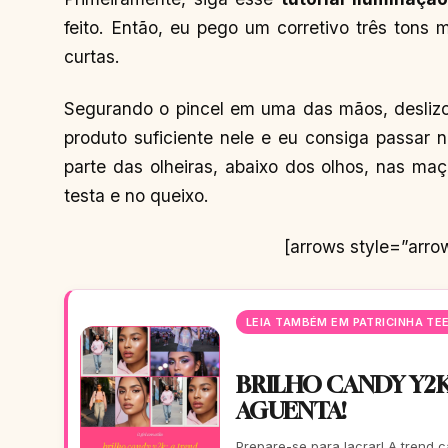
feito. Então, eu pego um corretivo três tons
curtas.
Segurando o pincel em uma das mãos, deslizo-
produto suficiente nele e eu consiga passar n
parte das olheiras, abaixo dos olhos, nas maç
testa e no queixo.
[arrows style=”arro
LEIA TAMBÉM EM PATRICINHA TE
BRILHO CANDY Y2K
AGUENTA!
Prepare-se para lacrar! A trend 