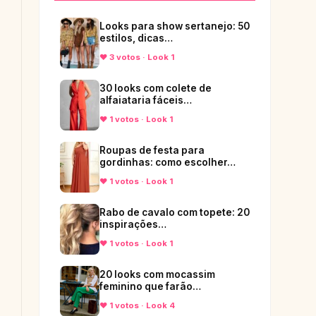
Looks para show sertanejo: 50
estilos, dicas…
♥ 3 votos · Look 1
30 looks com colete de
alfaiataria fáceis…
♥ 1 votos · Look 1
Roupas de festa para
gordinhas: como escolher…
♥ 1 votos · Look 1
Rabo de cavalo com topete: 20
inspirações…
♥ 1 votos · Look 1
20 looks com mocassim
feminino que farão…
♥ 1 votos · Look 4