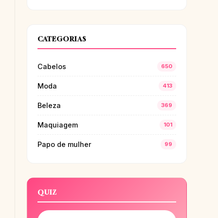
CATEGORIAS
Cabelos
650
Moda
413
Beleza
369
Maquiagem
101
Papo de mulher
99
QUIZ