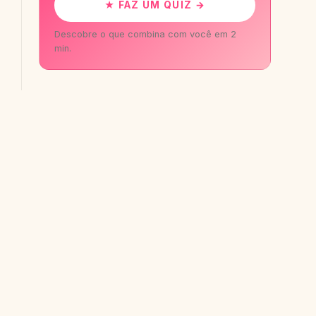
★ FAZ UM QUIZ →
Descobre o que combina com você em 2
min.