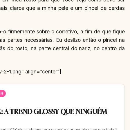
 mais claros que a minha pele e um pincel de cerdas
o firmemente sobre o corretivo, a fim de que fique
as partes necessárias. Eu deslizo então o pincel na
ãs do rosto, na parte central do nariz, no centro da
w-2-1.png” align=”center”]
EN
: A TREND GLOSSY QUE NINGUÉM
candy Y2K gloss chegou pra colorir e dar aquele glow que toda It