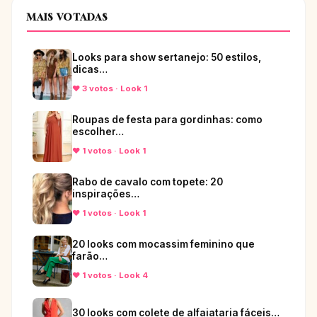
MAIS VOTADAS
Looks para show sertanejo: 50 estilos,
dicas…
♥ 3 votos · Look 1
Roupas de festa para gordinhas: como
escolher…
♥ 1 votos · Look 1
Rabo de cavalo com topete: 20
inspirações…
♥ 1 votos · Look 1
20 looks com mocassim feminino que
farão…
♥ 1 votos · Look 4
30 looks com colete de alfaiataria fáceis…