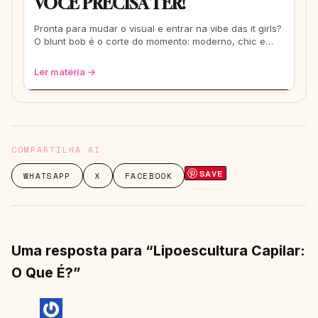
VOCÊ PRECISA TER!
Pronta para mudar o visual e entrar na vibe das it girls?
O blunt bob é o corte do momento: moderno, chic e
super versátil. Vem ver como ele
Ler matéria →
COMPARTILHA AI
SAVE
WHATSAPP
X
FACEBOOK
Uma resposta para “Lipoescultura Capilar:
O Que É?”