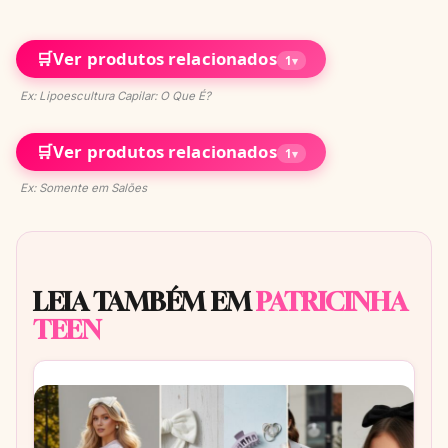
🛒
Ver produtos relacionados
1
▾
Ex: Lipoescultura Capilar: O Que É?
🛒
Ver produtos relacionados
1
▾
Ex: Somente em Salões
LEIA TAMBÉM EM
PATRICINHA
TEEN