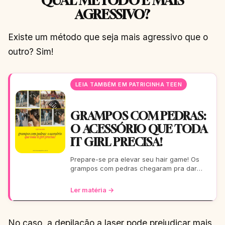
QUAL MÉTODO É MAIS
AGRESSIVO?
Existe um método que seja mais agressivo que o
outro? Sim!
LEIA TAMBÉM EM PATRICINHA TEEN
GRAMPOS COM PEDRAS:
O ACESSÓRIO QUE TODA
IT GIRL PRECISA!
Prepare-se pra elevar seu hair game! Os
grampos com pedras chegaram pra dar
aquele glow extra nos seus fios. De um rolê
casual a uma festa b
Ler matéria →
No caso, a depilação a laser pode prejudicar mais