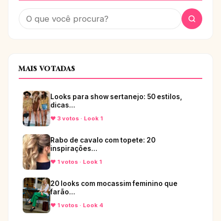
MAIS VOTADAS
Looks para show sertanejo: 50 estilos,
dicas…
♥ 3 votos · Look 1
Rabo de cavalo com topete: 20
inspirações…
♥ 1 votos · Look 1
20 looks com mocassim feminino que
farão…
♥ 1 votos · Look 4