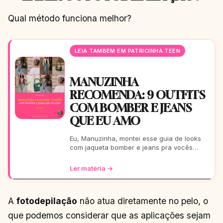
Qual método funciona melhor?
LEIA TAMBÉM EM PATRICINHA TEEN
MANUZINHA
RECOMENDA: 9 OUTFITS
COM BOMBER E JEANS
QUE EU AMO
Eu, Manuzinha, montei esse guia de looks
com jaqueta bomber e jeans pra vocês
arrasarem! Tem pra escola, rolê, balada…
Tudo testado e aprova
Ler matéria →
A
fotodepilação
não atua diretamente no pelo, o
que podemos considerar que as aplicações sejam