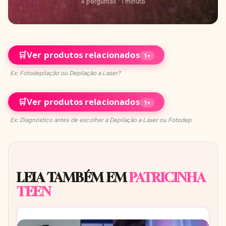
4 perguntas · 1 minuto
🛒
Ver produtos relacionados
1
▾
Ex: Fotodepilação ou Depilação a Laser?
🛒
Ver produtos relacionados
1
▾
Ex: Diagnóstico antes de escolher a Depilação a Laser ou Fotodep
LEIA TAMBÉM EM
PATRICINHA
TEEN