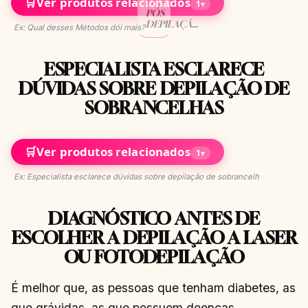
🛒
Ver produtos relacionados
BELEZA
1
▾
PÓS
DEPILAÇÃO
Ex: Qual desses Métodos dói mais?
SEM
SEGREDOS!
CONTINUAR
→
ESPECIALISTA ESCLARECE
LENDO
DÚVIDAS SOBRE DEPILAÇÃO DE
SOBRANCELHAS
🛒
Ver produtos relacionados
1
▾
Ex: Especialista esclarece dúvidas sobre depilação de sobrancelh
DIAGNÓSTICO ANTES DE
ESCOLHER A DEPILAÇÃO A LASER
OU FOTODEPILAÇÃO
É melhor que, as pessoas que tenham diabetes, as
que grávidas, as que possuem doenças