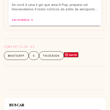
Se você é uma it girl que ama K-Pop, prepare-se!
Desvendamos 9 looks icônicos do estilo de aeroporto
que vão te transformar em uma fashionis
Ler matéria →
COMPARTILHA AI
SAVE
WHATSAPP
X
FACEBOOK
BUSCAR