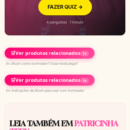
FAZER QUIZ →
4 perguntas · 1 minuto
🛒
Ver produtos relacionados
1
▾
Ex: Blush como iluminador? Essa moda pega?
🛒
Ver produtos relacionados
1
▾
Ex: Indicações de Blush para usar com iluminador.
LEIA TAMBÉM EM
PATRICINHA