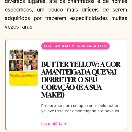
diversos lugares, até os chanfrados e de nomes
específicos, um pouco mais difíceis de serem
adquiridos por trazerem especificidades muitas
vezes raras.
LEIA TAMBÉM EM PATRICINHA TEEN
BUTTER YELLOW: A COR
AMANTEIGADA QUE VAI
DERRETER O SEU
CORAÇÃO (E A SUA
MAKE!)
Prepare-se para se apaixonar pelo butter
yellow! Essa cor amanteigada é o novo hit
da make, trazendo um glow suave e chique
para todas as su
Ler matéria →