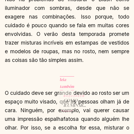
iluminador com sombras, desde que não se
exagere nas combinações. Isso porque, todo
cuidado é pouco quando se fala em muitas cores
envolvidas. O verão desta temporada promete
trazer misturas incríveis em estampas de vestidos
e modelos de roupas, mas no rosto, nem sempre
as coisas são tão simples assim.
leia
também
O cuidado deve ser grande devido ao rosto ser um
MAQUIAGEM
COMO
espaço muito visado, que as pessoas olham já de
ILUMINAR
cara. Ninguém, por exemplo, vai querer causar
O ROSTO
COM
uma impressão espalhafatosa quando alguém lhe
SOMBRA –
EM VÍDEO
olhar. Por isso, se a escolha for essa, misturar o
CONTINUAR
→
LENDO