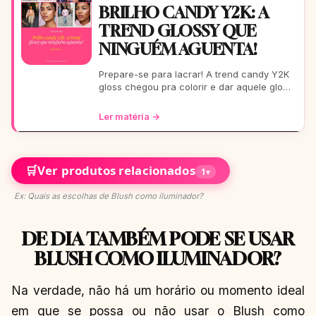
BRILHO CANDY Y2K: A
TREND GLOSSY QUE
NINGUÉM AGUENTA!
Prepare-se para lacrar! A trend candy Y2K
gloss chegou pra colorir e dar aquele glow
que toda It Girl ama. Vem ver como usar
essa vibe em 9
Ler matéria →
🛒
Ver produtos relacionados
1
▾
Ex: Quais as escolhas de Blush como iluminador?
DE DIA TAMBÉM PODE SE USAR
BLUSH COMO ILUMINADOR?
Na verdade, não há um horário ou momento ideal
em que se possa ou não usar o Blush como