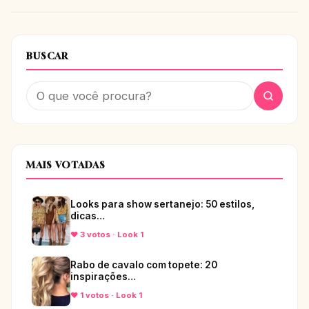
BUSCAR
MAIS VOTADAS
Looks para show sertanejo: 50 estilos,
dicas…
♥ 3 votos · Look 1
Rabo de cavalo com topete: 20
inspirações…
♥ 1 votos · Look 1